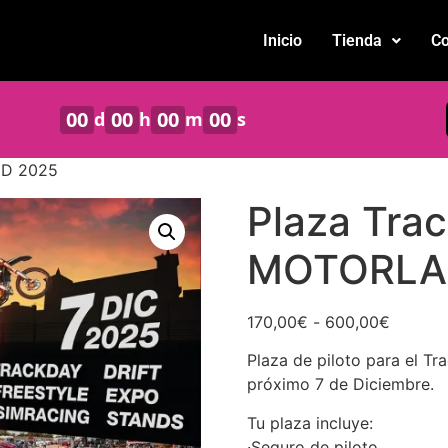
Inicio
Tienda
Co
00
00
00
00
d
h
m
s
ND 2025
Plaza Tra
MOTORLA
170,00
€
-
600,00
€
Plaza de piloto para el T
próximo 7 de Diciembre.
Tu plaza incluye:
·Seguro de piloto.