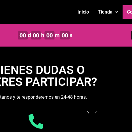
Inicio
Tienda
Co
00
00
00
00
d
h
m
s
TIENES DUDAS O
ERES PARTICIPAR?
tanos y te responderemos en 24-48 horas.