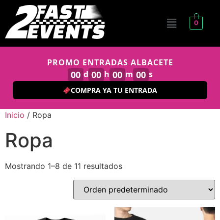
0
PROMO ENTRADAS ALBACETE
00
d
00
h
00
m
00
s
COMPRA YA TU ENTRADA
Inicio
/ Ropa
Ropa
Mostrando 1–8 de 11 resultados