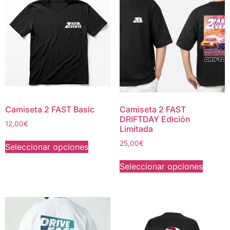
Camiseta 2 FAST Basic
Camiseta 2 FAST
DRIFTDAY Edición
12,00
€
Limitada
25,00
€
Seleccionar opciones
Seleccionar opciones