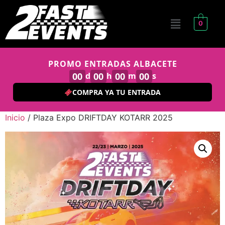
0
PROMO ENTRADAS ALBACETE
00
d
00
h
00
m
00
s
COMPRA YA TU ENTRADA
Inicio
/ Plaza Expo DRIFTDAY KOTARR 2025