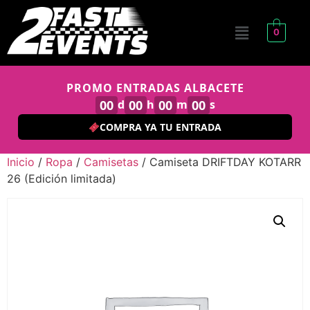
0
PROMO ENTRADAS ALBACETE
00
d
00
h
00
m
00
s
COMPRA YA TU ENTRADA
Inicio
/
Ropa
/
Camisetas
/ Camiseta DRIFTDAY KOTARR
26 (Edición limitada)