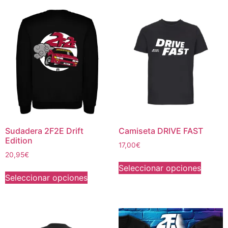
Sudadera 2F2E Drift
Camiseta DRIVE FAST
Edition
17,00
€
20,95
€
Seleccionar opciones
Seleccionar opciones