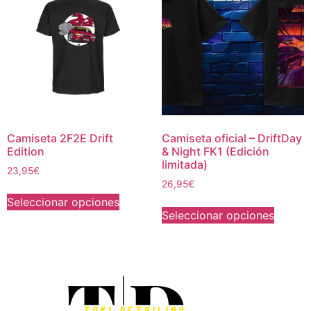
Camiseta 2F2E Drift
Camiseta oficial – DriftDay
Edition
& Night FK1 (Edición
limitada)
23,95
€
26,95
€
Seleccionar opciones
Seleccionar opciones