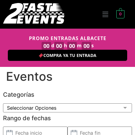
0
PROMO ENTRADAS ALBACETE
00
d
00
h
00
m
00
s
COMPRA YA TU ENTRADA
Eventos
Categorías
Seleccionar Opciones
Rango de fechas