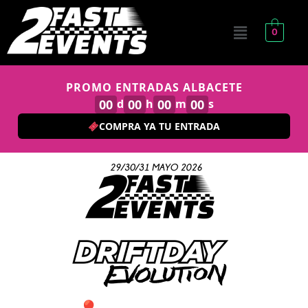
0
PROMO ENTRADAS ALBACETE
00
d
00
h
00
m
00
s
COMPRA YA TU ENTRADA