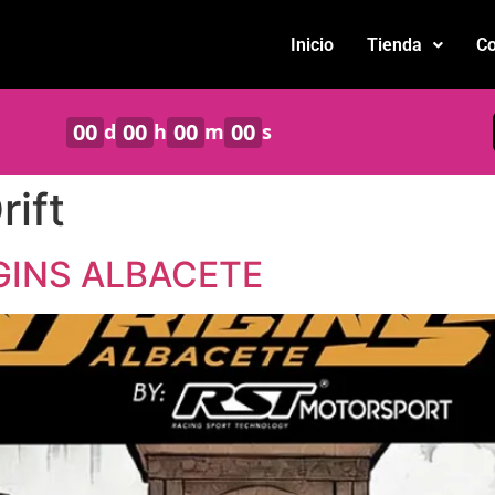
Inicio
Tienda
Co
00
00
00
00
d
h
m
s
rift
IGINS ALBACETE